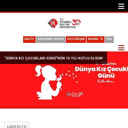
KALİTE
AKADEMİK TAKVİM
HIZLI ERİŞİM
ARAMA
ENG
“DÜNYA KIZ ÇOCUKLARI GÜNÜ”NÜN 10.YILI KUTLU OLSUN!
HABERLER