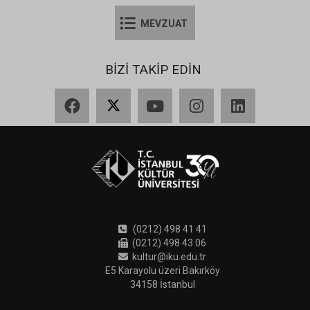
MEVZUAT
BİZİ TAKİP EDİN
Facebook
X
YouTube
Instagram
LinkedIn
(0212) 498 41 41
(0212) 498 43 06
kultur@iku.edu.tr
E5 Karayolu üzeri Bakırköy
34158 İstanbul