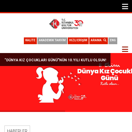
KALİTE
AKADEMİK TAKVİM
HIZLI ERİŞİM
ARAMA
ENG
“DÜNYA KIZ ÇOCUKLARI GÜNÜ”NÜN 10.YILI KUTLU OLSUN!
HABERLER