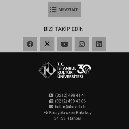
MEVZUAT
BİZİ TAKİP EDİN
Facebook
X
YouTube
Instagram
LinkedIn
(0212) 498 41 41
(0212) 498 43 06
kultur@iku.edu.tr
E5 Karayolu üzeri Bakırköy
34158 İstanbul