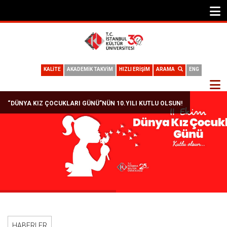
KALİTE
AKADEMİK TAKVİM
HIZLI ERİŞİM
ARAMA
ENG
“DÜNYA KIZ ÇOCUKLARI GÜNÜ”NÜN 10.YILI KUTLU OLSUN!
HABERLER