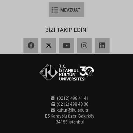
MEVZUAT
BİZİ TAKİP EDİN
Facebook
X
YouTube
Instagram
LinkedIn
(0212) 498 41 41
(0212) 498 43 06
kultur@iku.edu.tr
E5 Karayolu üzeri Bakırköy
34158 İstanbul